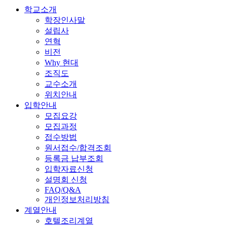
학교소개
학장인사말
설립사
연혁
비전
Why 현대
조직도
교수소개
위치안내
입학안내
모집요강
모집과정
접수방법
원서접수/합격조회
등록금 납부조회
입학자료신청
설명회 신청
FAQ/Q&A
개인정보처리방침
계열안내
호텔조리계열