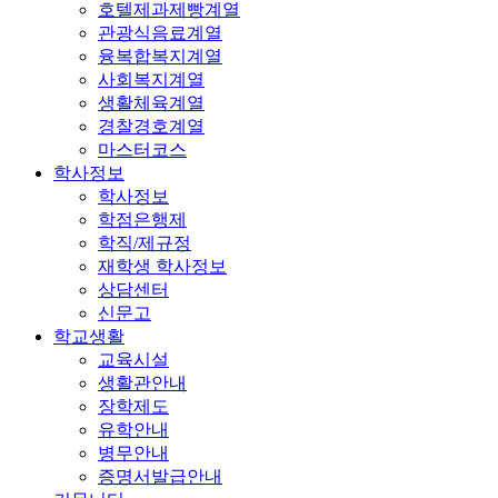
호텔제과제빵계열
관광식음료계열
융복합복지계열
사회복지계열
생활체육계열
경찰경호계열
마스터코스
학사정보
학사정보
학점은행제
학직/제규정
재학생 학사정보
상담센터
신문고
학교생활
교육시설
생활관안내
장학제도
유학안내
병무안내
증명서발급안내