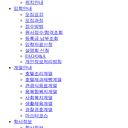
위치안내
입학안내
모집요강
모집과정
접수방법
원서접수/합격조회
등록금 납부조회
입학자료신청
설명회 신청
FAQ/Q&A
개인정보처리방침
계열안내
호텔조리계열
호텔제과제빵계열
관광식음료계열
융복합복지계열
사회복지계열
생활체육계열
경찰경호계열
마스터코스
학사정보
학사정보